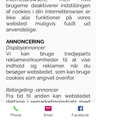
brugerne deaktiverer indstillingen
af cookies i din internetbrowser, er
ikke alle funktioner på vores
websted muligvis fuldt ud
anvendelige.
ANNONCERING
Displayannoncer
Vi kan bruge tredjeparts
reklamevirksomheder til at vise
indhold og reklamer, når du
besøger webstedet, som kan bruge
cookies som angivet ovenfor.
Retargeting -annoncer
Fra tid til anden kan webstedet
deltage i remarketingindsats med
tredjepartsvirksomheder, f.eks.
Google, Facebook eller Instagram,
Phone
Email
Facebook
for at markedsføre webstedet.
Disse virksomheder bruger cookies
til at vise annoncer baseret på en